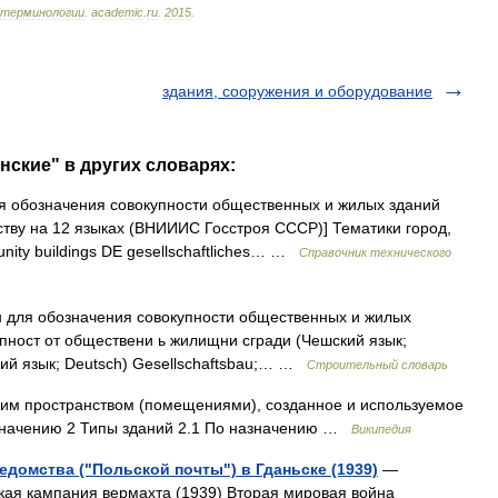
терминологии
.
academic
.
ru
.
2015
.
здания, сооружения и оборудование
нские" в других словарях:
 обозначения совокупности общественных и жилых зданий
ству на 12 языках (ВНИИИС Госстроя СССР)] Тематики город,
nity buildings DE gesellschaftliches… …
Справочник технического
для обозначения совокупности общественных и жилых
упност от обществени ь жилищни сгради (Чешский язык;
кий язык; Deutsch) Gesellschaftsbau;… …
Строительный словарь
ним пространством (помещениями), созданное и используемое
значению 2 Типы зданий 2.1 По назначению …
Википедия
домства ("Польской почты") в Гданьске (1939)
—
кая кампания вермахта (1939) Вторая мировая война