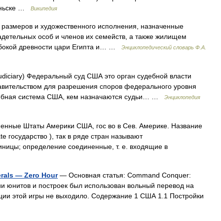
даньске …
Википедия
размеров и художественного исполнения, назначенные
детельных особ и членов их семейств, а также жилищем
лубокой древности цари Египта и… …
Энциклопедический словарь Ф.А.
udiciary) Федеральный суд США это орган судебной власти
вительством для разрешения споров федерального уровня
ебная система США, кем назначаются судьи… …
Энциклопедия
нные Штаты Америки США, гос во в Сев. Америке. Название
ate государство ), так в ряде стран называют
ицы; определение соединенные, т. е. входящие в
als — Zero Hour
— Основная статья: Command Conquer:
ии юнитов и построек был использован вольный перевод на
ции этой игры не выходило. Содержание 1 США 1.1 Постройки