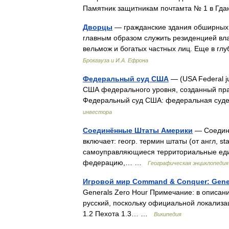
Памятник защитникам почтамта № 1 в Г
Дворцы
— гражданские здания обширных 
главным образом служить резиденцией вла
вельмож и богатых частных лиц. Еще в г
Брокгауза и И.А. Ефрона
Федеральный суд США
— (USA Federal j
США федерального уровня, созданный пра
Федеральный суд США: федеральная суд
инвестора
Соединённые Штаты Америки
— Соедине
включает: геогр. термин штаты (от англ, st
самоуправляющиеся территориальные един
федерацию,… …
Географическая энциклопедия
Игровой мир Command & Conquer: Gener
Generals Zero Hour Примечание: в описан
русский, поскольку официальной локализа
1.2 Пехота 1.3… …
Википедия