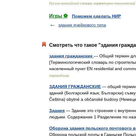
Русско
-
английский
словарь
нормативно
-
технической
Игры ⚽
Поможем сделать НИР
здание ячейкового типа
Смотреть что такое "здания гражда
здания гражданские
— Общий термин для
[Терминологический словарь по строитель
населенный пункт EN residential and commu
переводчика
ЗДАНИЯ ГРАЖДАНСКИЕ
— общий термин 
зданий (Болгарский язык; Български) съвк
Čeština) obytné a občanské budovy (Немец
Здания
— Здание это строение с внутрен
людьми. Содержание 1 Разделение по на
Оборона здания польского почтового ве
Оборона польской почты в Гданьске Польс