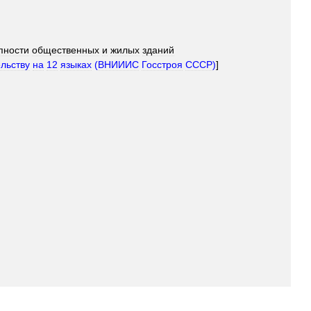
пности
общественных
и
жилых
зданий
ельству
на
12
языках
(
ВНИИИС
Госстроя
СССР
)
]