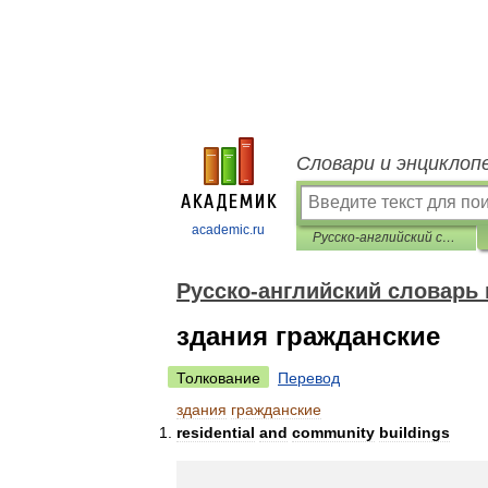
Словари и энциклоп
academic.ru
Русско-английский словарь нормативно-технической терминологии
Русско-английский словарь
здания гражданские
Толкование
Перевод
здания
гражданские
residential
and
community
buildings