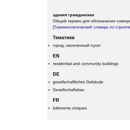
здания
гражданские
Общий
термин
для
обозначения
совоку
[
Терминологический
словарь
по
строит
Тематики
город
,
населенный
пункт
EN
residential
and
community
buildings
DE
gesellschaftliches
Gebäude
Gesellschaftsbau
FR
bâtiments
civiques