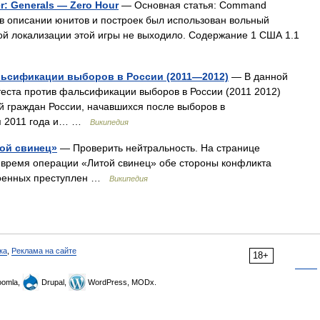
 Generals — Zero Hour
— Основная статья: Command
 в описании юнитов и построек был использован вольный
ой локализации этой игры не выходило. Содержание 1 США 1.1
льсификации выборов в России (2011—2012)
— В данной
теста против фальсификации выборов в России (2011 2012)
 граждан России, начавшихся после выборов в
ря 2011 года и… …
Википедия
ой свинец»
— Проверить нейтральность. На странице
 время операции «Литой свинец» обе стороны конфликта
военных преступлен …
Википедия
ка
,
Реклама на сайте
18+
omla,
Drupal,
WordPress, MODx.