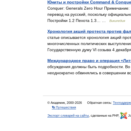
Юниты и постройки Command & Conquer:
Conquer: Generals Zero Hour Примечание:
перевод на русский, поскольку официальн
Постройки 1.2 Пехота 1.3… …
Википедия
Хронология акций протеста против фа
статье описывается хронология акций про
многочисленных политических выступлений
Государственную думу VI созыва 4 декаб
Международное право и операция «Лит
обсуждения должны быть подробности. Во
неоднократно обвинялись в совершении 
© Академик, 2000-2026
Обратная связь:
Техподдерж
👣 Путешествия
Экспорт словарей на сайты
, сделанные на PHP,
Jo